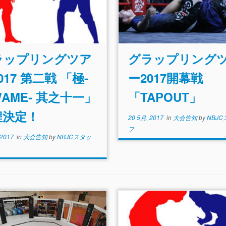
ラップリングツア
グラップリング
017 第二戦 「極-
ー2017開幕戦
WAME- 其之十一」
「TAPOUT」
程決定！
20 5月, 2017
in
大会告知
by
NBJ
フ
 2017
in
大会告知
by
NBJCスタッ