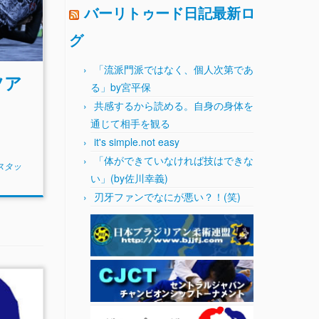
バーリトゥード日記最新ロ
グ
「流派門派ではなく、個人次第であ
ツア
る」by宮平保
共感するから読める。自身の身体を
通じて相手を観る
it's simple.not easy
「体ができていなければ技はできな
Cスタッ
い」(by佐川幸義)
刃牙ファンでなにが悪い？！(笑)