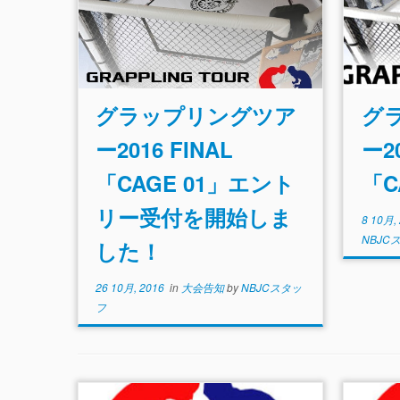
グラップリングツア
グ
ー2016 FINAL
ー20
「CAGE 01」エント
「C
リー受付を開始しま
8 10月,
NBJC
した！
26 10月, 2016
in
大会告知
by
NBJCスタッ
フ