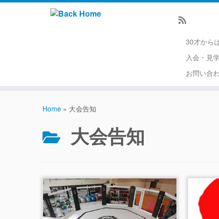
30才から
入会・見
お問い合
Home
»
大会告知
大会告知