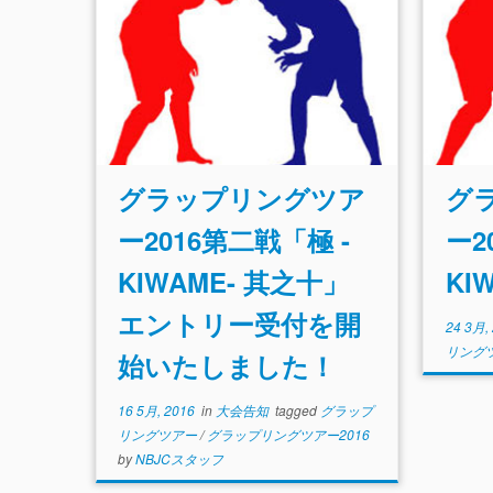
グラップリングツア
グ
ー2016第二戦「極 -
ー2
KIWAME- 其之十」
KI
エントリー受付を開
24 3月,
リング
始いたしました！
16 5月, 2016
in
大会告知
tagged
グラップ
リングツアー
/
グラップリングツアー2016
by
NBJCスタッフ