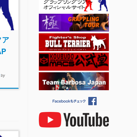
ツア
AP
知
by