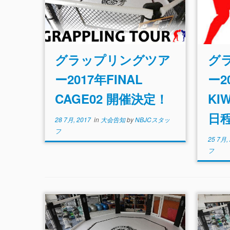
グラップリングツア
グ
ー2017年FINAL
ー2
CAGE02 開催決定！
KI
日
28 7月, 2017
in
大会告知
by
NBJCスタッ
フ
25 7月,
フ