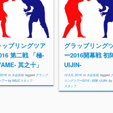
ラップリングツア
グラップリング
016 第二戦 「極-
ー2016開幕戦 初陣
WAME- 其之十」
UIJIN-
 2016
in
大会告知
tagged
グラップ
10 2月, 2016
in
大会告知
tagged
ク
ツアー
by
NBJCスタッフ
リングツアー2016
/
初陣 -UIJIN-
by
スタッフ