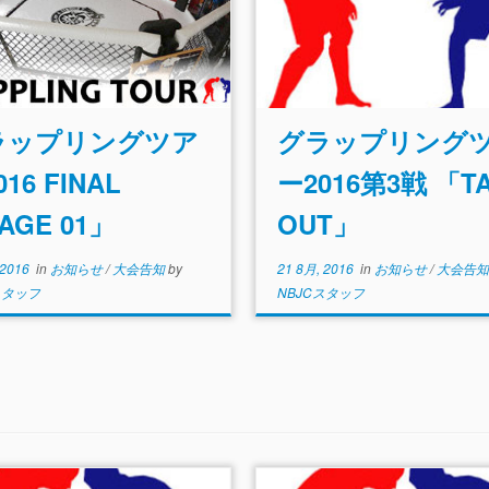
ラップリングツア
グラップリング
16 FINAL
ー2016第3戦 「T
AGE 01」
OUT」
 2016
in
お知らせ
/
大会告知
by
21 8月, 2016
in
お知らせ
/
大会告
スタッフ
NBJCスタッフ