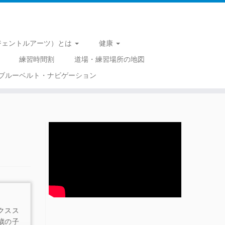
 （ジェントルアーツ）とは
健康
練習時間割
道場・練習場所の地図
ブルーベルト・ナビゲーション
クスス
歳の子