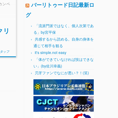
バーリトゥード日記最新ロ
カンペ
グ
「流派門派ではなく、個人次第であ
クリ
る」by宮平保
共感するから読める。自身の身体を
通じて相手を観る
スタッフ
it's simple.not easy
「体ができていなければ技はできな
い」(by佐川幸義)
刃牙ファンでなにが悪い？！(笑)