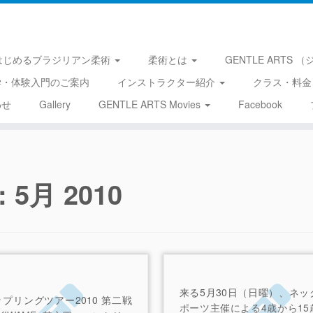
はじめるブラジリアン柔術
柔術とは
GENTLE ARTS
学・体験入門のご案内
インストラクター紹介
クラス・料金
わせ
Gallery
GENTLE ARTS Movies
Facebook
s:
5月 2010
来る5月30日（日曜）、ネッ
プリングツアー2010 第二戦
ポーツ主催による4歳から15