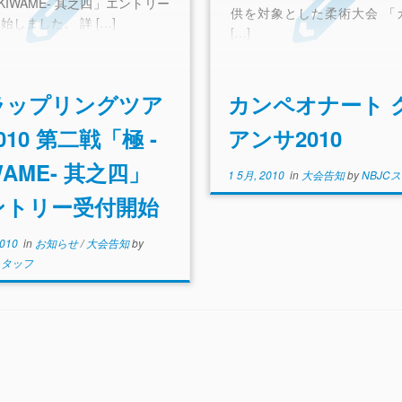
-KIWAME- 其之四」エントリー
供を対象とした柔術大会 「
始しました。 詳 […]
[…]
ラップリングツア
カンペオナート 
010 第二戦「極 -
アンサ2010
WAME- 其之四」
1 5月, 2010
in
大会告知
by
NBJC
ントリー受付開始
2010
in
お知らせ
/
大会告知
by
スタッフ