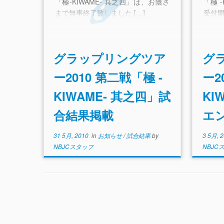
「極-KIWAME- 其之四」は、お陰さ
「極 
まで無事終了致しました […]
受付開
グラップリングツア
グ
ー2010 第二戦「極 -
ー2
KIWAME- 其之四」試
KI
合結果掲載
エ
31 5月, 2010
in
お知らせ
/
試合結果
by
3 5月, 
NBJCスタッフ
NBJC