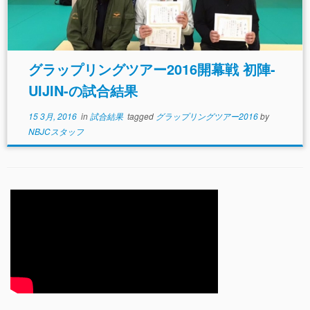
グラップリングツアー2016開幕戦 初陣-
UIJIN-の試合結果
15 3月, 2016
in
試合結果
tagged
グラップリングツアー2016
by
NBJCスタッフ