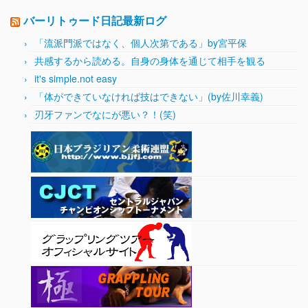
バーリトゥード日記最新ログ
「流派門派ではなく、個人次第である」by宮平保
共感するから読める。自身の身体を通じて相手を観る
it's simple.not easy
「体ができていなければ技はできない」(by佐川幸義)
刃牙ファンでなにが悪い？！(笑)