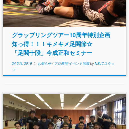
グラップリングツアー10周年特別企画
知っ得！！！キメキメ足関節☆
「足関十段」今成正和セミナー
24 5月, 2016
in
お知らせ
/
プロ興行/イベント情報
by
NBJCスタッ
フ