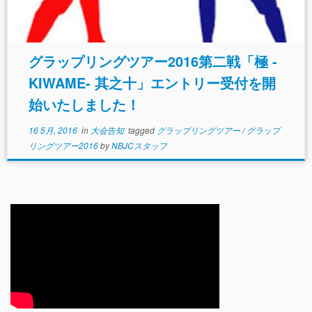
グラップリングツアー2016第二戦「極 -
KIWAME- 其之十」エントリー受付を開
始いたしました！
16 5月, 2016
in
大会告知
tagged
グラップリングツアー
/
グラップ
リングツアー2016
by
NBJCスタッフ