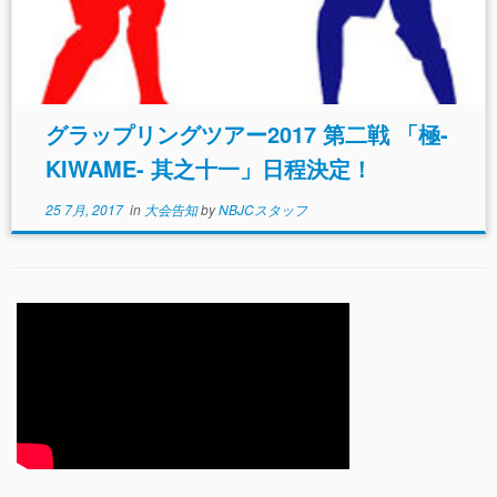
グラップリングツアー2017 第二戦 「極-
KIWAME- 其之十一」日程決定！
25 7月, 2017
in
大会告知
by
NBJCスタッフ