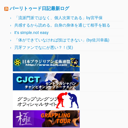
バーリトゥード日記最新ログ
「流派門派ではなく、個人次第である」by宮平保
共感するから読める。自身の身体を通じて相手を観る
it's simple.not easy
「体ができていなければ技はできない」(by佐川幸義)
刃牙ファンでなにが悪い？！(笑)