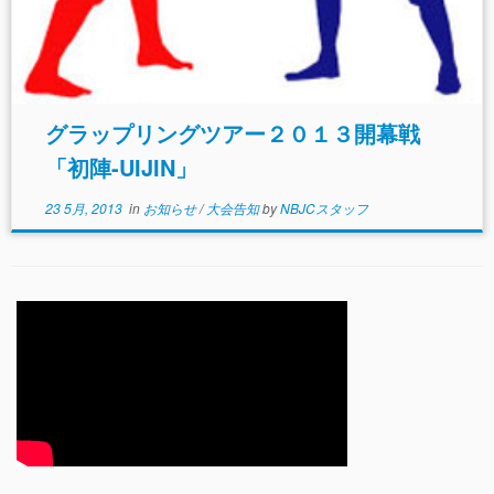
グラップリングツアー２０１３開幕戦
「初陣-UIJIN」
23 5月, 2013
in
お知らせ
/
大会告知
by
NBJCスタッフ