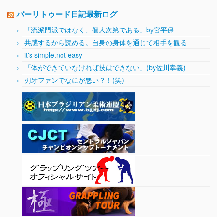
バーリトゥード日記最新ログ
「流派門派ではなく、個人次第である」by宮平保
共感するから読める。自身の身体を通じて相手を観る
it's simple.not easy
「体ができていなければ技はできない」(by佐川幸義)
刃牙ファンでなにが悪い？！(笑)