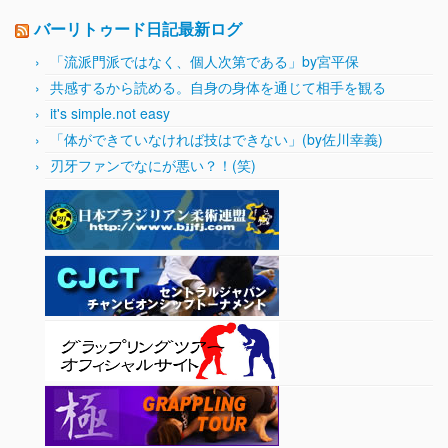
バーリトゥード日記最新ログ
「流派門派ではなく、個人次第である」by宮平保
共感するから読める。自身の身体を通じて相手を観る
it's simple.not easy
「体ができていなければ技はできない」(by佐川幸義)
刃牙ファンでなにが悪い？！(笑)