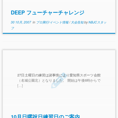
DEEP フューチャーチャレンジ
30 10月, 2007
in
プロ興行/イベント情報
/
大会告知
by
NBJCスタッ
フ
27日土曜日の練習は諸事情により愛知県スポーツ会館
（名城公園北）となりました。 開始は午後6時からで
[…]
10月日曜祝日練習日のご案内