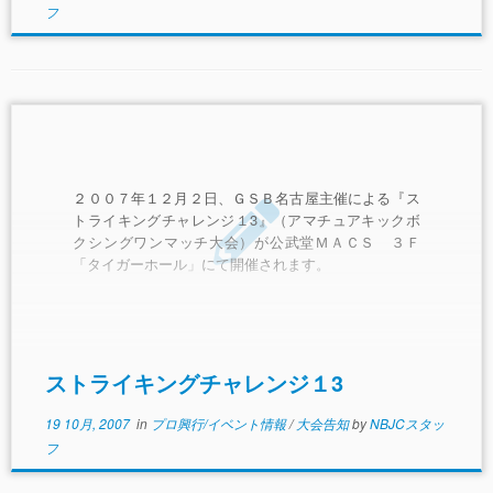
フ
２００７年１２月２日、ＧＳＢ名古屋主催による『ス
トライキングチャレンジ１3』（アマチュアキックボ
クシングワンマッチ大会）が公武堂ＭＡＣＳ ３Ｆ
「タイガーホール」にて開催されます。
ストライキングチャレンジ１3
19 10月, 2007
in
プロ興行/イベント情報
/
大会告知
by
NBJCスタッ
フ