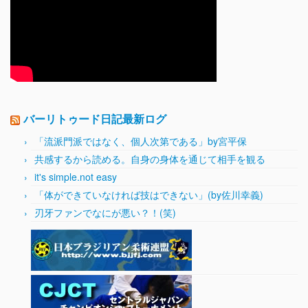
バーリトゥード日記最新ログ
「流派門派ではなく、個人次第である」by宮平保
共感するから読める。自身の身体を通じて相手を観る
it's simple.not easy
「体ができていなければ技はできない」(by佐川幸義)
刃牙ファンでなにが悪い？！(笑)