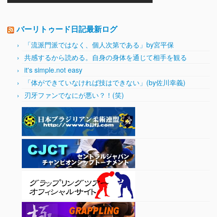
バーリトゥード日記最新ログ
「流派門派ではなく、個人次第である」by宮平保
共感するから読める。自身の身体を通じて相手を観る
it's simple.not easy
「体ができていなければ技はできない」(by佐川幸義)
刃牙ファンでなにが悪い？！(笑)