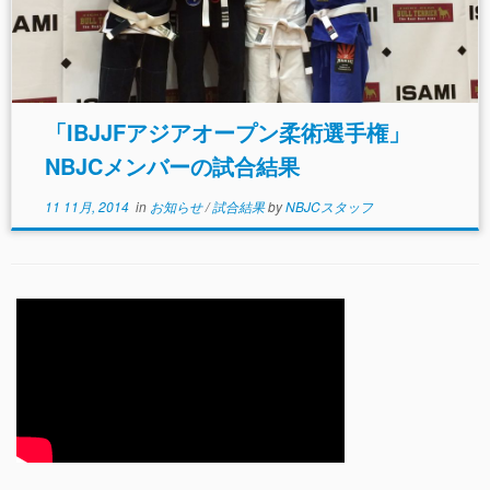
「IBJJFアジアオープン柔術選手権」
NBJCメンバーの試合結果
11 11月, 2014
in
お知らせ
/
試合結果
by
NBJCスタッフ