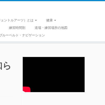
 （ジェントルアーツ）とは
健康
練習時間割
道場・練習場所の地図
ブルーベルト・ナビゲーション
知ら