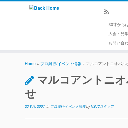
30才から
入会・見
お問い合
Home
»
プロ興行/イベント情報
»
マルコアントニオバル
マルコアントニオ
せ
23 8月, 2007
in
プロ興行/イベント情報
by
NBJCスタッフ