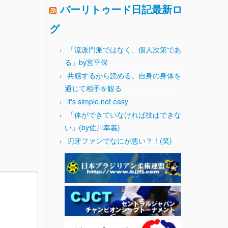
バーリトゥード日記最新ロ
グ
「流派門派ではなく、個人次第であ
る」by宮平保
共感するから読める。自身の身体を
通じて相手を観る
it's simple.not easy
「体ができていなければ技はできな
い」(by佐川幸義)
刃牙ファンでなにが悪い？！(笑)