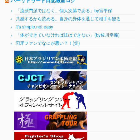
バーリトゥード日記最新ログ
「流派門派ではなく、個人次第である」by宮平保
共感するから読める。自身の身体を通じて相手を観る
it's simple.not easy
「体ができていなければ技はできない」(by佐川幸義)
刃牙ファンでなにが悪い？！(笑)