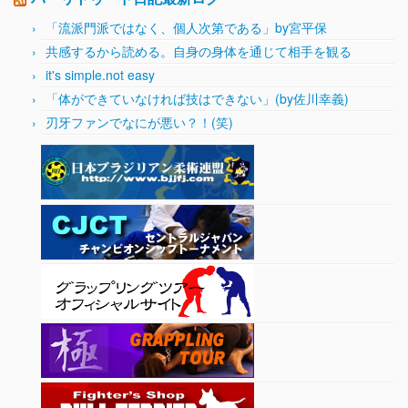
「流派門派ではなく、個人次第である」by宮平保
共感するから読める。自身の身体を通じて相手を観る
it's simple.not easy
「体ができていなければ技はできない」(by佐川幸義)
刃牙ファンでなにが悪い？！(笑)