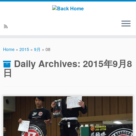
Home
»
2015
»
9月
»
08
Daily Archives:
2015年9月8
日