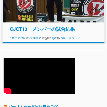
CJCT13 メンバーの試合結果
8 9月, 2015
in
試合結果
tagged
cjct
by
NBJCスタッフ
バーリトゥード日記最新ログ