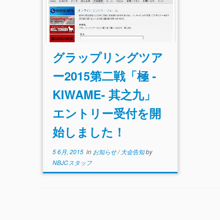
グラップリングツア
ー2015第二戦「極 -
KIWAME- 其之九」
エントリー受付を開
始しました！
5 6月, 2015
in
お知らせ
/
大会告知
by
NBJCスタッフ