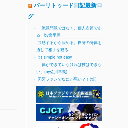
バーリトゥード日記最新ロ
グ
「流派門派ではなく、個人次第であ
る」by宮平保
共感するから読める。自身の身体を
通じて相手を観る
it's simple.not easy
「体ができていなければ技はできな
い」(by佐川幸義)
刃牙ファンでなにが悪い？！(笑)