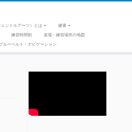
 （ジェントルアーツ）とは
健康
練習時間割
道場・練習場所の地図
ブルーベルト・ナビゲーション