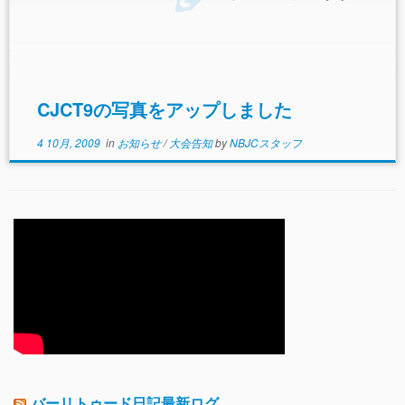
CJCT9の写真をアップしました
4 10月, 2009
in
お知らせ
/
大会告知
by
NBJCスタッフ
バーリトゥード日記最新ログ