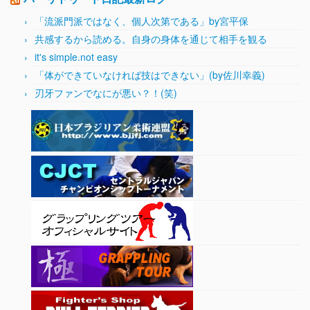
「流派門派ではなく、個人次第である」by宮平保
共感するから読める。自身の身体を通じて相手を観る
it's simple.not easy
「体ができていなければ技はできない」(by佐川幸義)
刃牙ファンでなにが悪い？！(笑)