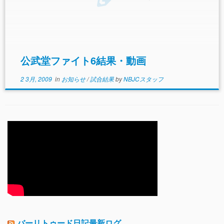
公武堂ファイト6結果・動画
2 3月, 2009
in
お知らせ
/
試合結果
by
NBJCスタッフ
バーリトゥード日記最新ログ