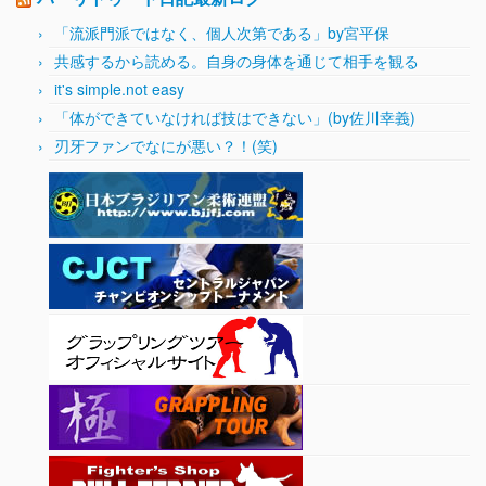
「流派門派ではなく、個人次第である」by宮平保
共感するから読める。自身の身体を通じて相手を観る
it's simple.not easy
「体ができていなければ技はできない」(by佐川幸義)
刃牙ファンでなにが悪い？！(笑)