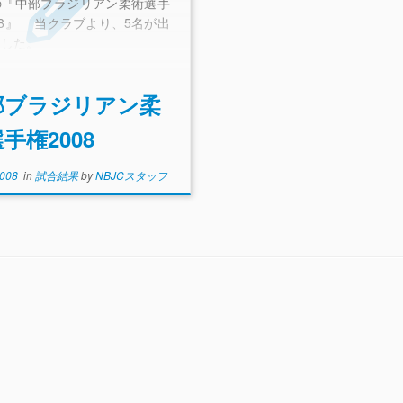
の『中部ブラジリアン柔術選手
08』 当クラブより、5名が出
ました。
部ブラジリアン柔
手権2008
2008
in
試合結果
by
NBJCスタッフ