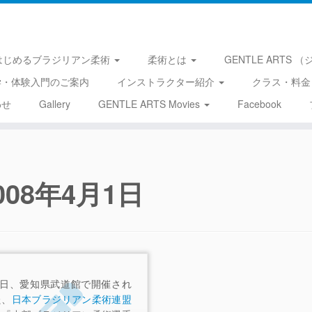
はじめるブラジリアン柔術
柔術とは
GENTLE ARTS
学・体験入門のご案内
インストラクター紹介
クラス・料金
わせ
Gallery
GENTLE ARTS Movies
Facebook
008年4月1日
0日、愛知県武道館で開催され
た、
日本ブラジリアン柔術連盟