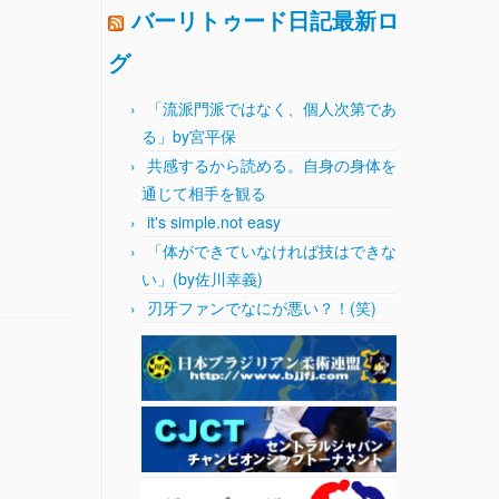
バーリトゥード日記最新ロ
グ
「流派門派ではなく、個人次第であ
る」by宮平保
共感するから読める。自身の身体を
通じて相手を観る
it's simple.not easy
「体ができていなければ技はできな
い」(by佐川幸義)
刃牙ファンでなにが悪い？！(笑)