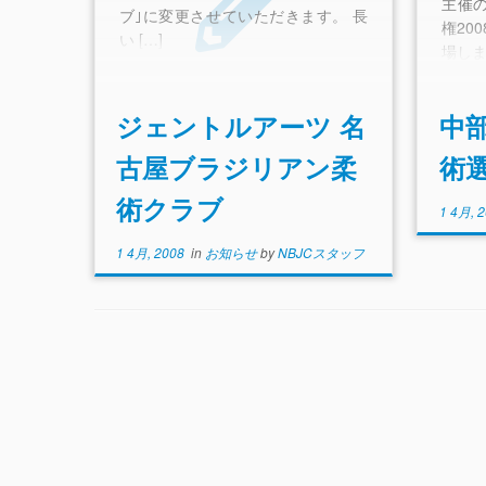
主催
ブ｣に変更させていただきます。 長
権20
い […]
場し
ジェントルアーツ 名
中
古屋ブラジリアン柔
術選
術クラブ
1 4月, 
1 4月, 2008
in
お知らせ
by
NBJCスタッフ