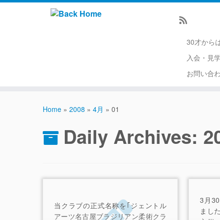
30才から
入会・見
お問い合
Home
»
2008
»
4月
»
01
Daily Archives:
2
3月3
当クラブの正式名称を｢ジェントル
まし
アーツ名古屋ブラジリアン柔術クラ