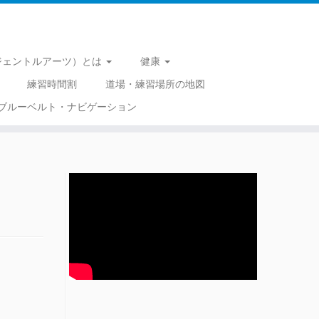
 （ジェントルアーツ）とは
健康
練習時間割
道場・練習場所の地図
ブルーベルト・ナビゲーション