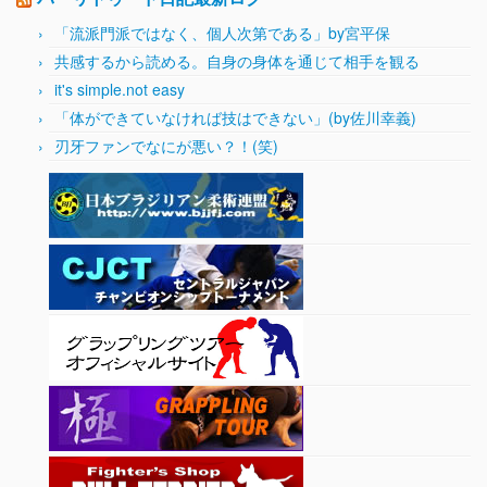
「流派門派ではなく、個人次第である」by宮平保
共感するから読める。自身の身体を通じて相手を観る
it's simple.not easy
「体ができていなければ技はできない」(by佐川幸義)
刃牙ファンでなにが悪い？！(笑)