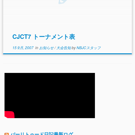
CJCT7 トーナメント表
15 9月, 2007
in
お知らせ
/
大会告知
by
NBJCスタッフ
バーリトゥード日記最新ログ