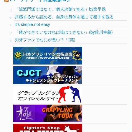
「流派門派ではなく、個人次第である」by宮平保
共感するから読める。自身の身体を通じて相手を観る
it's simple.not easy
「体ができていなければ技はできない」(by佐川幸義)
刃牙ファンでなにが悪い？！(笑)