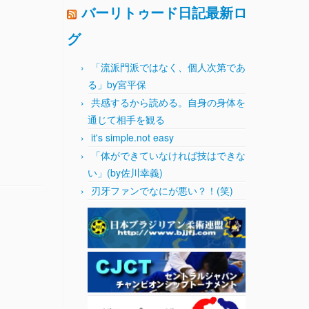
バーリトゥード日記最新ロ
グ
「流派門派ではなく、個人次第であ
る」by宮平保
共感するから読める。自身の身体を
通じて相手を観る
it's simple.not easy
「体ができていなければ技はできな
い」(by佐川幸義)
刃牙ファンでなにが悪い？！(笑)