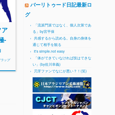
バーリトゥード日記最新ロ
グ
「流派門派ではなく、個人次第であ
ツア
る」by宮平保
極-
共感するから読める。自身の身体を
通じて相手を観る
」
it's simple.not easy
「体ができていなければ技はできな
グラップ
い」(by佐川幸義)
刃牙ファンでなにが悪い？！(笑)