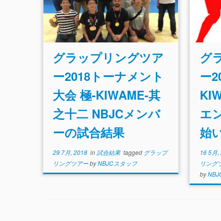
グラップリングツア
グ
ー2018トーナメント
ー2
大会 極-KIWAME-其
KI
之十二 NBJCメンバ
エ
ーの試合結果
始
29 7月, 2018
in
試合結果
tagged
グラップ
16 5月,
リングツアー
by
NBJCスタッフ
リング
by
NB