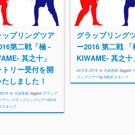
ラップリングツア
グラップリング
016第二戦「極 -
ー2016 第二戦 「
WAME- 其之十」
KIWAME- 其之十
ントリー受付を開
24 3月, 2016
in
大会告知
tagged
リングツアー
by
NBJCスタッフ
いたしました！
 2016
in
大会告知
tagged
グラップ
ツアー
/
グラップリングツアー2016
JCスタッフ