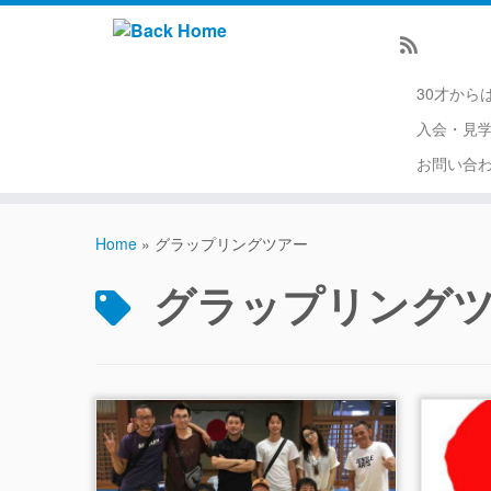
30才から
入会・見
お問い合
Home
»
グラップリングツアー
グラップリング