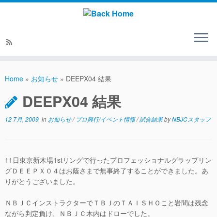
Home
»
お知らせ
»
DEEPX04 結果
DEEPX04 結果
12 7月, 2009
in
お知らせ
/
プロ興行/イベント情報
/
試合結果
by
NBJCスタッフ
11日東京新木場1stリングで行ったプロフェッショナルグラップリン
グＤＥＥＰＸ０４はお蔭さまで無事終了することができました。あ
りがとうございました。
ＮＢＪＣインストラクターでＴＢＪのＴＡＩＳＨＯこと岩間は残念
ながら判定負け、ＮＢＪＣ木内はドローでした。