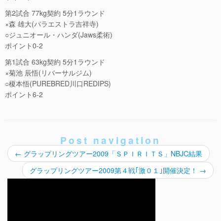
第2試合 77kg契約 5分1ラウンド
×森 雄大(パラエストラ吉祥寺)
○ジュニオール・ハンダ(Jaws柔術)
ポイント0-2
第1試合 63kg契約 5分1ラウンド
×菊池 辰悟(リバーサルジム)
○榎本悟(PUREBRED川口REDIPS)
ポイント6-2
Post navigation
←
グラップリングツアー2009「ＳＰＩＲＩＴＳ」NBJC結果
グラップリングツアー2009第４戦｢激０１｣開催決定！
→