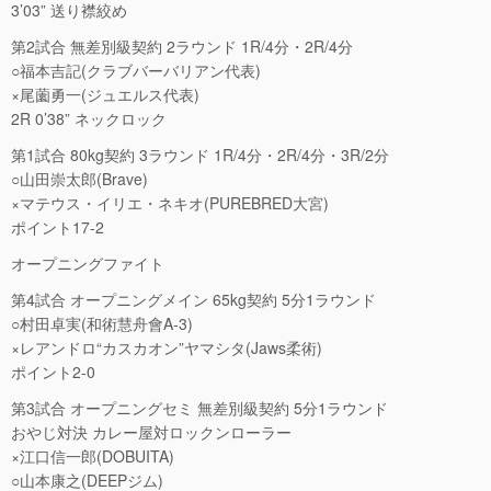
3’03” 送り襟絞め
第2試合 無差別級契約 2ラウンド 1R/4分・2R/4分
○福本吉記(クラブバーバリアン代表)
×尾薗勇一(ジュエルス代表)
2R 0’38” ネックロック
第1試合 80kg契約 3ラウンド 1R/4分・2R/4分・3R/2分
○山田崇太郎(Brave)
×マテウス・イリエ・ネキオ(PUREBRED大宮)
ポイント17-2
オープニングファイト
第4試合 オープニングメイン 65kg契約 5分1ラウンド
○村田卓実(和術慧舟會A-3)
×レアンドロ“カスカオン”ヤマシタ(Jaws柔術)
ポイント2-0
第3試合 オープニングセミ 無差別級契約 5分1ラウンド
おやじ対決 カレー屋対ロックンローラー
×江口信一郎(DOBUITA)
○山本康之(DEEPジム)