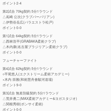
ポイント2-4
第2試合 70kg契約 5分1ラウンド
△嶌崎 公次(クラブバーバリアン)
△伊勢谷岳広(パラエストラ松戸)
ポイント0-0
第1試合 64kg契約 5分1ラウンド
△西林浩平(GRABAKA柔術クラブ)
△木内康(名古屋ブラジリアン柔術クラブ)
ポイント0-0
フューチャーファイト
第4試合 62kg契約 5分1ラウンド
○平尾悠人(エクストリーム柔術アカデミー)
×木内 崇雅(和術慧舟會駿河道場)
ポイント9-0
第3試合 無差別級契約 5分1ラウンド
△荒井勇二(MAX柔術アカデミー&ヨガスタジオ)
△関根秀樹(ボンサイ柔術)
ポイント0-0