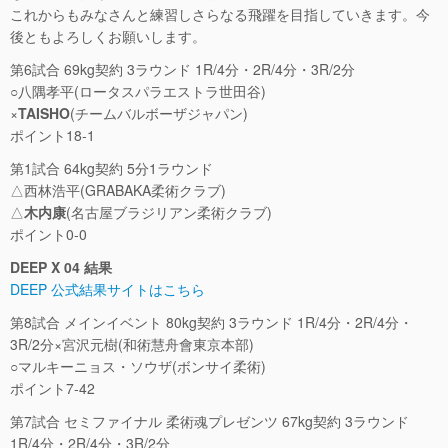
これからもみなさんと練習しさらなる飛躍を目指していきます。今
後ともよろしくお願いします。
第6試合 69kg契約 3ラウンド 1R/4分・2R/4分・3R/2分
○八隅孝平(ロータスパラエストラ世田谷)
×
TAISHO
(チームバルボーザジャパン)
ポイント18-1
第1試合 64kg契約 5分1ラウンド
△西林浩平(GRABAKA柔術クラブ)
△
木内康
(名古屋ブラジリアン柔術クラブ)
ポイント0-0
DEEP X 04 結果
DEEP 公式結果サイトはこちら
第8試合 メインイベント 80kg契約 3ラウンド 1R/4分・2R/4分・
3R/2分×宮沢元樹(和術慧舟會東京本部)
○マルキーニョス・ソウザ(ボンサイ柔術)
ポイント7-42
第7試合 セミファイナル 柔術魂プレゼンツ 67kg契約 3ラウンド
1R/4分・2R/4分・3R/2分