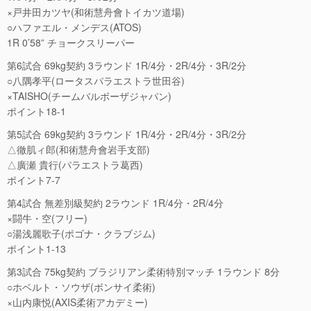
×戸井田カツヤ(和術慧舟會トイカツ道場)
○ハファエル・メンデス(ATOS)
1R 0’58” チョークスリーパー
第6試合 69kg契約 3ラウンド 1R/4分・2R/4分・3R/2分
○八隅孝平(ロータスパラエストラ世田谷)
×TAISHO(チームバルボーザジャパン)
ポイント18-1
第5試合 69kg契約 3ラウンド 1R/4分・2R/4分・3R/2分
△徹肌ィ郎(和術慧舟會岩手支部)
△廣瀬 貴行(パラエストラ葛西)
ポイント7-7
第4試合 無差別級契約 2ラウンド 1R/4分・2R/4分
×闘牛・空(フリー)
○湯浅麗歌子(ポゴナ・クラブジム)
ポイント1-13
第3試合 75kg契約 ブラジリアン柔術特別マッチ 1ラウンド 8分
○ホベルト・ソウザ(ボンサイ柔術)
×山内康悦(AXIS柔術アカデミー)