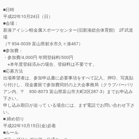
■日時
平成22年10月24日（日）
■会場：
新湊アイシン軽金属スポーツセンター(旧新湊総合体育館) 2F武道
場
（〒934-0039 富山県射水市久々湊467）
■参加費：
・参加費/4,000円 年間登録料/500円
※本年度登録済みの場合、登録料は不要です。
■応募方法
出場希望者は、参加申込書に必要事項をすべて記入、押印、写真貼
り付けし、現金書留で参加費同封の上大会事務局（クラブバーバリ
アン内、〒 930-8073 富山県富山市大町2区287-3）までお申込み
下さい。
申し込み期日が迫って いる場合には、まず電話でお問い合わせ下さ
い。
■ 締め切り
平成22年10月15日(金)必着
■ルール