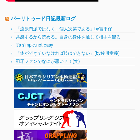
バーリトゥード日記最新ログ
「流派門派ではなく、個人次第である」by宮平保
共感するから読める。自身の身体を通じて相手を観る
it's simple.not easy
「体ができていなければ技はできない」(by佐川幸義)
刃牙ファンでなにが悪い？！(笑)