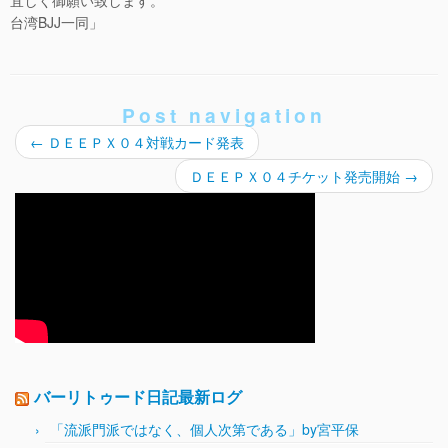
宜しく御願い致します。
台湾BJJ一同」
Post navigation
←
ＤＥＥＰＸ０４対戦カード発表
ＤＥＥＰＸ０４チケット発売開始
→
バーリトゥード日記最新ログ
「流派門派ではなく、個人次第である」by宮平保