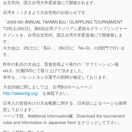
台北市内、国立台湾大学柔道場にて開催されます。
台湾ＢＪＪさまより大会告知のお知らせです。
「2009 6th ANNUAL TAIWAN BJJ / GLAPPLING TOURNAMENT
7/25(土)26(日)、第6回台湾ブラジリアン柔術＆グラップリングトー
ナメントを、台湾台北市内、国立台湾大学柔道場にて開催致しま
す。
今大会は、25(土)に「BJJ」、26(日)に「No-Gi」の2部門で行いま
す。
昨年の私共の大会は、晋遊舎様より発行の「サブミッション魂
vol.3」付属DVDにて取り上げて頂きました。
本年も、バレットヨシダ選手の招聘が確定しております。
大会詳細に関しましては、台湾BJJホームページ
http://taiwanbjj.org/
を御覧下さい。
日本人の皆様向けの大会概要に関する、日本語によるページも御用
意しております。
ページ下部、Additional Information欄、Download the tournament
rules and information in Japanese here をクリックして下さい。