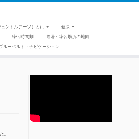
 （ジェントルアーツ）とは
健康
練習時間割
道場・練習場所の地図
ブルーベルト・ナビゲーション
た。