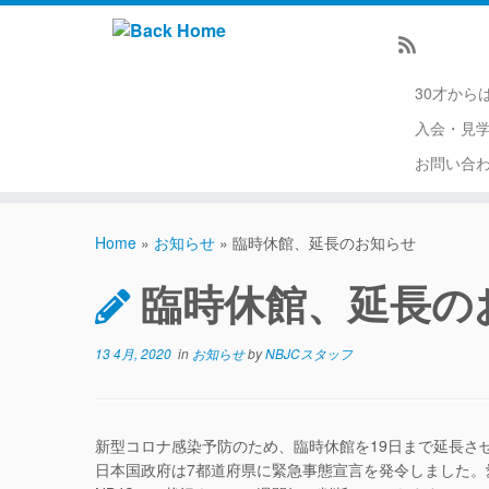
30才から
入会・見
お問い合
Home
»
お知らせ
»
臨時休館、延長のお知らせ
臨時休館、延長の
13 4月, 2020
in
お知らせ
by
NBJCスタッフ
新型コロナ感染予防のため、臨時休館を19日まで延長さ
日本国政府は7都道府県に緊急事態宣言を発令しました。