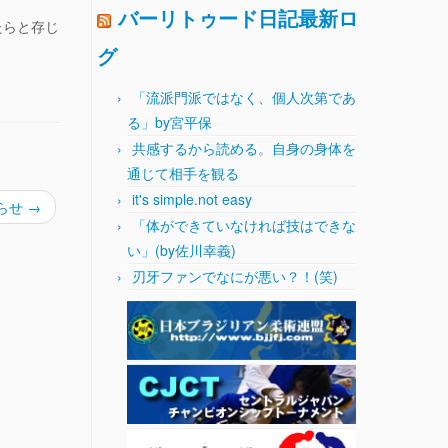
バーリトゥード日記最新ロ
たらと存じ
グ
「流派門派ではなく、個人次第であ
る」by宮平保
共感するから読める。自身の身体を
通じて相手を観る
it's simple.not easy
らせ
→
「体ができていなければ技はできな
い」(by佐川幸義)
刃牙ファンでなにが悪い？！(笑)