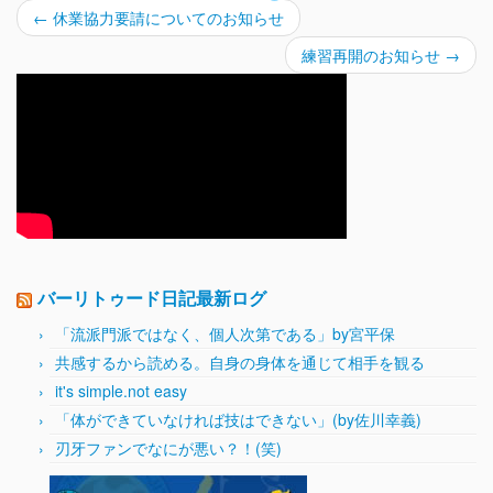
←
休業協力要請についてのお知らせ
練習再開のお知らせ
→
バーリトゥード日記最新ログ
「流派門派ではなく、個人次第である」by宮平保
共感するから読める。自身の身体を通じて相手を観る
it's simple.not easy
「体ができていなければ技はできない」(by佐川幸義)
刃牙ファンでなにが悪い？！(笑)