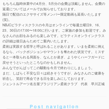
もちろん臨時休業中の4月分、5月分の会費は頂戴しません。会費の
返還についてはメールでお知らせしております。
隔日で配信のエクササイズ等メンバー限定動画も延長いたします
(笑)。
NBJCピラティスクラスの今月はオンラインで毎週土曜日9、16、
23、30日の17:00〜18:00に行います。ご家族の参加も歓迎です。み
なさんのお顔をみるのも楽しみです。ピラティスオンラインクラス
の詳細は後日あらためてご案内いたします。
柔術は実践する哲学と呼ばれることがあります。いまを柔術に例え
るなら、バックポジションやマウントを奪われた状況です。ミスす
ると一本取られる局面を、なんとか凌ぎ、ようやくハーフガードに
戻せそうといったところなのかもしれません。
みんなでがんばってこの騒動を今月で終わりにしましょう。
まだ、しばらく不安な日々は続きそうですが、みなさんのご健康を
祈念し、笑顔で再会できる日を楽しみにしております。
ジェントルアーツ名古屋ブラジリアン柔術クラブ 代表 早川正城
Post navigation