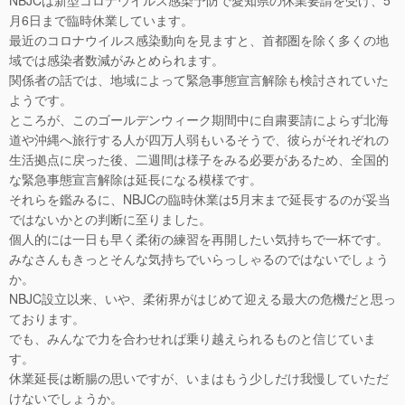
NBJCは新型コロナウイルス感染予防で愛知県の休業要請を受け、5
月6日まで臨時休業しています。
最近のコロナウイルス感染動向を見ますと、首都圏を除く多くの地
域では感染者数減がみとめられます。
関係者の話では、地域によって緊急事態宣言解除も検討されていた
ようです。
ところが、このゴールデンウィーク期間中に自粛要請によらず北海
道や沖縄へ旅行する人が四万人弱もいるそうで、彼らがそれぞれの
生活拠点に戻った後、二週間は様子をみる必要があるため、全国的
な緊急事態宣言解除は延長になる模様です。
それらを鑑みるに、NBJCの臨時休業は5月末まで延長するのが妥当
ではないかとの判断に至りました。
個人的には一日も早く柔術の練習を再開したい気持ちで一杯です。
みなさんもきっとそんな気持ちでいらっしゃるのではないでしょう
か。
NBJC設立以来、いや、柔術界がはじめて迎える最大の危機だと思っ
ております。
でも、みんなで力を合わせれば乗り越えられるものと信じていま
す。
休業延長は断腸の思いですが、いまはもう少しだけ我慢していただ
けないでしょうか。