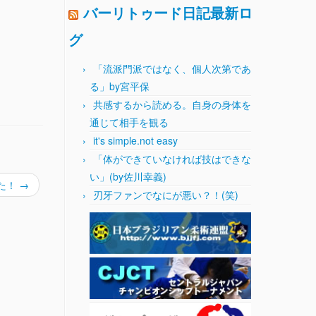
バーリトゥード日記最新ロ
グ
「流派門派ではなく、個人次第であ
る」by宮平保
共感するから読める。自身の身体を
通じて相手を観る
it's simple.not easy
「体ができていなければ技はできな
い」(by佐川幸義)
た！
→
刃牙ファンでなにが悪い？！(笑)