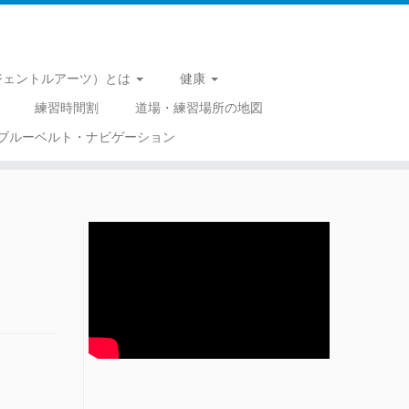
 （ジェントルアーツ）とは
健康
練習時間割
道場・練習場所の地図
ブルーベルト・ナビゲーション