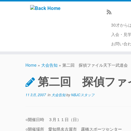
30才から
入会・見
お問い合
Home
»
大会告知
»
第二回 探偵ファイル天下一武道会
第二回 探偵ファ
11 3月, 2007
in
大会告知
by
NBJCスタッフ
○開催日時 ３月１１日（日）
○開催場所 愛知県名古屋市 露橋スポーツセンター