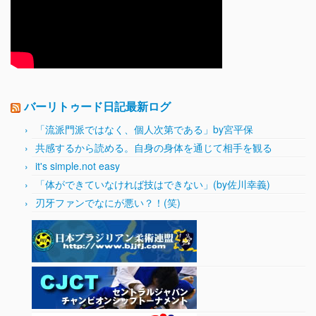
バーリトゥード日記最新ログ
「流派門派ではなく、個人次第である」by宮平保
共感するから読める。自身の身体を通じて相手を観る
it's simple.not easy
「体ができていなければ技はできない」(by佐川幸義)
刃牙ファンでなにが悪い？！(笑)