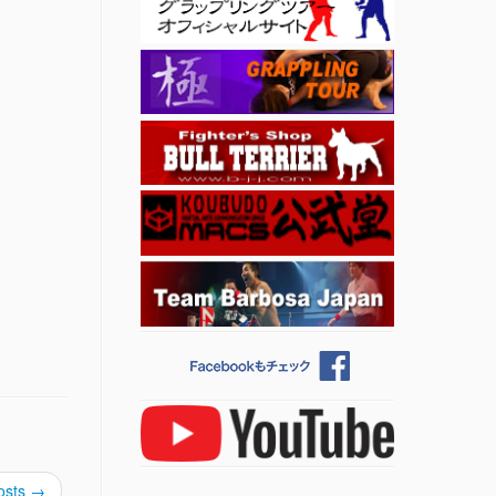
osts
→