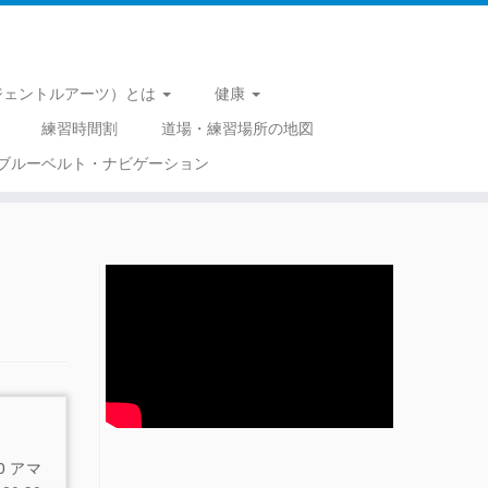
 （ジェントルアーツ）とは
健康
練習時間割
道場・練習場所の地図
ブルーベルト・ナビゲーション
0 アマ