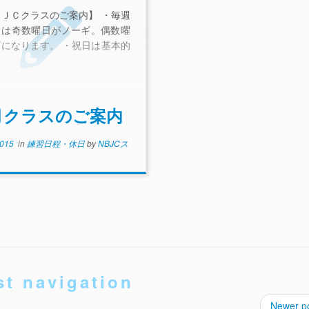
ＪＣクラスのご案内】 ・毎週
日は奇数曜日がノーギ。偶数曜
になります。 ・祝日は基本的
月クラスのご案内
2015
in
練習日程・休日
by
NBJCス
st navigation
Newer p