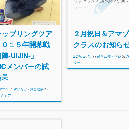
ゾンクラス 4日(水曜)19:00～2
ノーギ […]
ラップリングツア
２月祝日＆アマ
２０１５年開幕戦
クラスのお知ら
陣-UIJIN-」
2 2月, 2015
in
練習日程・休日
by
N
タッフ
JCメンバーの試
結果
 2015
in
お知らせ
/
試合結果
by
スタッフ