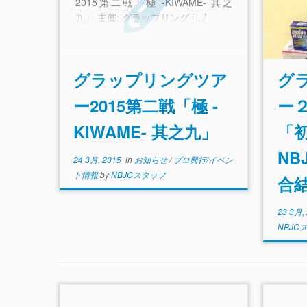
2015第二戦「極 -KIWAME- 其之
九」 主催: グラップリング […]
グラップリングツア
グ
ー2015第二戦「極 -
ー
KIWAME- 其之九」
「初
NB
24 3月, 2015
in
お知らせ
/
プロ興行/イベン
ト情報
by
NBJCスタッフ
合
23 3月,
NBJC