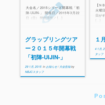
【ＮＢ
大会名／2015シリーズ開幕戦「初
火曜
陣-UIJIN-」 開催日／2015年3月22
日がギ
日（日） 開催場所／ […]
[…]
グラップリングツア
１
ー２０１５年開幕戦
4 1月, 
タッフ
「初陣-UIJIN-」
29 1月, 2015
in
お知らせ
/
大会告知
by
NBJCスタッフ
Po