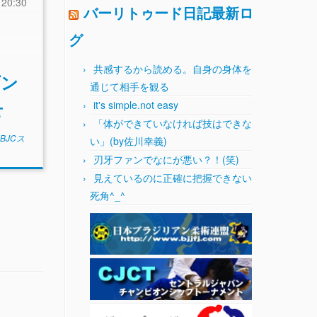
0:30
バーリトゥード日記最新ロ
グ
共感するから読める。自身の身体を
ゾン
通じて相手を観る
せ
it's simple.not easy
「体ができていなければ技はできな
BJCス
い」(by佐川幸義)
刃牙ファンでなにが悪い？！(笑)
見えているのに正確に把握できない
死角^_^